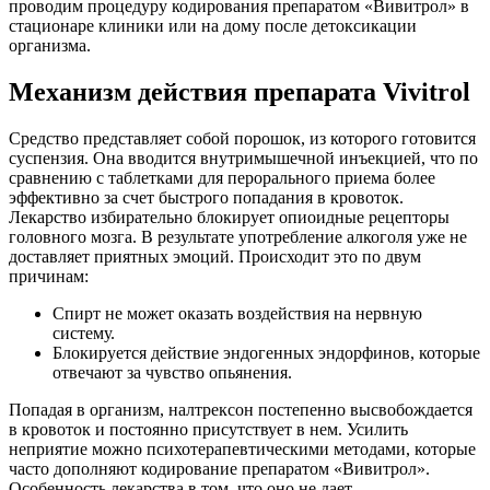
проводим процедуру кодирования препаратом «Вивитрол» в
стационаре клиники или на дому после детоксикации
организма.
Механизм действия препарата Vivitrol
Средство представляет собой порошок, из которого готовится
суспензия. Она вводится внутримышечной инъекцией, что по
сравнению с таблетками для перорального приема более
эффективно за счет быстрого попадания в кровоток.
Лекарство избирательно блокирует опиоидные рецепторы
головного мозга. В результате употребление алкоголя уже не
доставляет приятных эмоций. Происходит это по двум
причинам:
Спирт не может оказать воздействия на нервную
систему.
Блокируется действие эндогенных эндорфинов, которые
отвечают за чувство опьянения.
Попадая в организм, налтрексон постепенно высвобождается
в кровоток и постоянно присутствует в нем. Усилить
неприятие можно психотерапевтическими методами, которые
часто дополняют кодирование препаратом «Вивитрол».
Особенность лекарства в том, что оно не дает