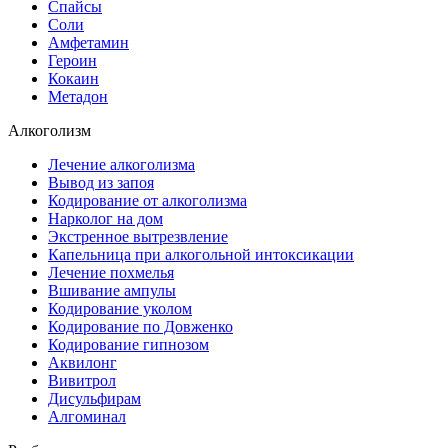
Спайсы
Соли
Амфетамин
Героин
Кокаин
Метадон
Алкоголизм
Лечение алкоголизма
Вывод из запоя
Кодирование от алкоголизма
Нарколог на дом
Экстренное вытрезвление
Капельница при алкогольной интоксикации
Лечение похмелья
Вшивание ампулы
Кодирование уколом
Кодирование по Довженко
Кодирование гипнозом
Аквилонг
Вивитрол
Дисульфирам
Алгоминал